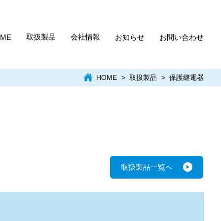
ME
取扱製品
会社情報
お知らせ
お問い合わせ
HOME
取扱製品
保護継電器
ユニット形
日新電機グループ
コンデンサ装置
関連リンク
取扱製品一覧へ
単独運転検出装置