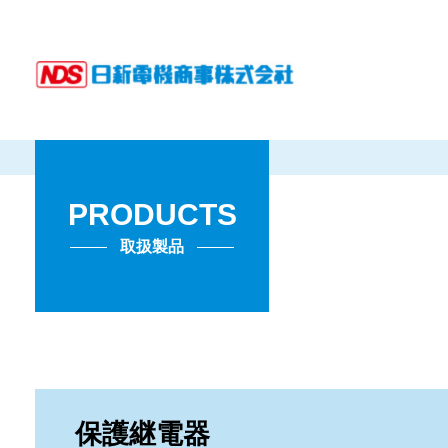
PRODUCTS
取扱製品
高圧進相用
社長あいさつ
直列リアクト
会社概要
コンデンサ
保護継電器
バンロム
絶縁バスダクト
電子除湿器