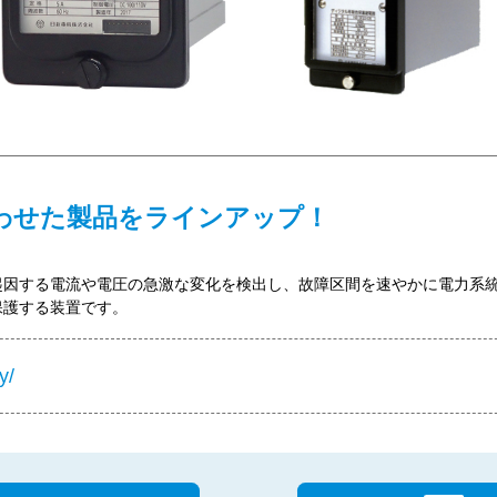
わせた製品をラインアップ！
起因する電流や電圧の急激な変化を検出し、故障区間を速やかに電力系
保護する装置です。
y/