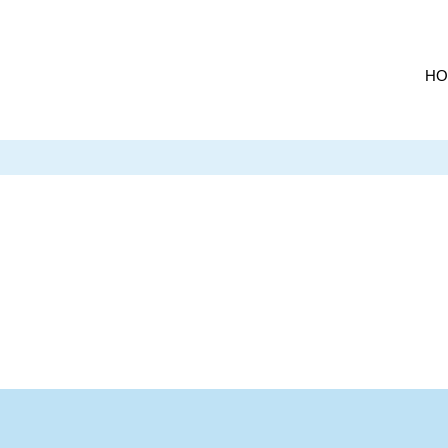
HO
ル
放電コイル
営業拠点一覧
複合環境センサ